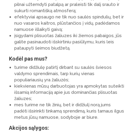
pilnai užtemdyti patalpą ar praleisti tik dalį srauto ir
sukurti romantišką atmosferą;
efektyviai apsaugo ne tik nuo saulės spindulių, bet ir
nuo vasaros kaitros, plūstančios į vidų, padėdamos
namuose išlaikyti gaivą;
įsigydami plisuotas žaliuzes iki žiemos pabaigos, jūs
galite pasinaudoti išskirtiniu pasiūlymu, kuris leis
pataupyti šeimos biudžetą.
Kodėl pas mus?
turime didžiulę patirtį dirbant su saulės šviesos
valdymo sprendimais, tarp kurių vienas
populiariausių yra žaliuzės;
kiekvienas mūsų darbuotojas yra apmokytas suteikti
išsamią informaciją apie jus dominančias plisuotas
žaliuzes;
mes turime ne tik žinių, bet ir didžiulį norą jums
padėti išsirinkti tinkamą sprendimą, kuris tarnaus ilgus
metus jūsų namuose, sodyboje ar biure.
Akcijos sąlygos: