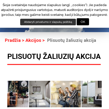
Kontaktai
Šioje svetainėje naudojame slapukus (angl. „cookies“). Jie padeda
Greitos nuorodos
Lietuvių k.
Informacija
atpažinti prisijungusius vartotojus, matuoti auditorijos dydį ir naršymo
įpročius; taip mes galime keisti svetainę, kad ji būtų jums patogesnė.
OK
Atidaryti privatumo ir slapukų politiką
Pradžia
>
Akcijos
Plisuotų žaliuzių akcija
PLISUOTŲ ŽALIUZIŲ AKCIJA