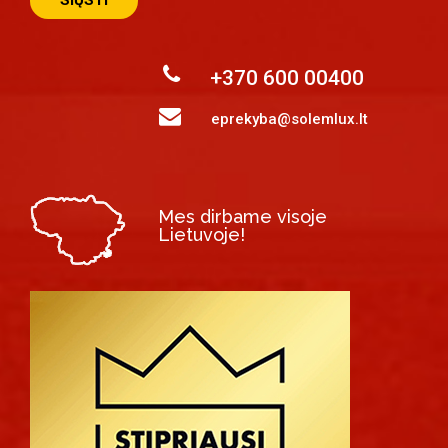
+370 600 00400
eprekyba@solemlux.lt
Mes dirbame visoje
Lietuvoje!