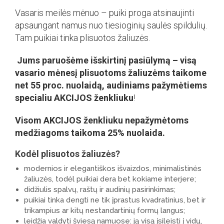
Vasaris meilės mėnuo – puiki proga atsinaujinti
apsaungant namus nuo tiesioginių saulės spildulių.
Tam puikiai tinka plisuotos žaliuzės.
Jums paruošėme išskirtinį pasiūlymą – visą
vasario mėnesį plisuotoms žaliuzėms taikome
net 55 proc. nuolaidą, audiniams pažymėtiems
specialiu AKCIJOS ženkliuku
!
Visom AKCIJOS ženkliuku nepažymėtoms
medžiagoms taikoma 25% nuolaida.
Kodėl plisuotos žaliuzės?
modernios ir elegantiškos išvaizdos, minimalistinės
žaliuzės, todėl puikiai dera bet kokiame interjere;
didžiulis spalvų, raštų ir audinių pasirinkimas;
puikiai tinka dengti ne tik įprastus kvadratinius, bet ir
trikampius ar kitų nestandartinių formų langus;
leidžia valdyti šviesą namuose: ją visą įsileisti į vidų,